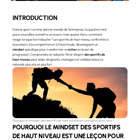
INTRODUCTION 
Dans le sport comme dans le monde de l’entreprise, la question n’est 
pas si vous allez connaître un revers, mais quand. Alors, comment 
réagir lorsque l’on trébuche ? Les sportifs de haut niveau, confrontés à 
la pression, à la compétition et à l’incertitude, développent un 
mindset
 spécifique pour transformer un 
échec
 en levier de 
progression. Comprendre et adopter l’état d’esprit
 des sportifs de 
haut niveau
 peut aider dirigeants, managers et collaborateurs à 
rebondir plus vite et plus fort.
Pourquoi le mindset des sportifs de haut niveau est une leçon pour tous ?
POURQUOI LE MINDSET DES SPORTIFS 
DE HAUT NIVEAU EST UNE LEÇON POUR 