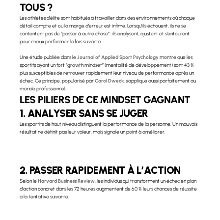
TOUS ?
Les athlètes d’élite sont habitués à travailler dans des environnements où chaque 
détail compte et où la marge d’erreur est infime. Lorsqu’ils échouent, ils ne se 
contentent pas de “passer à autre chose” : ils analysent, ajustent et s’entourent 
pour mieux performer la fois suivante.
Une étude publiée dans le 
Journal of Applied Sport Psychology
montre que les 
sportifs ayant un fort “growth mindset” (mentalité de développement) sont 43 % 
plus susceptibles de retrouver rapidement leur niveau de performance après un 
échec. Ce principe, popularisé par 
Carol Dweck
, s’applique aussi parfaitement au 
monde professionnel.
LES PILIERS DE CE MINDSET GAGNANT
1. ANALYSER SANS SE JUGER
Les sportifs de haut niveau distinguent la performance de la personne. Un mauvais 
résultat ne définit pas leur valeur, mais signale un point à améliorer.
2. PASSER RAPIDEMENT À L’ACTION
Selon le 
Harvard Business Review
, les individus qui transforment un échec en plan 
d’action concret dans les 72 heures augmentent de 60 % leurs chances de réussite 
à la tentative suivante.