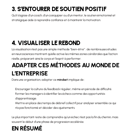
3. S’ENTOURER DE SOUTIEN POSITIF
Qu’il s’agisse d’un coach, d’un coéquipier ou d’un mentor, le soutien émotionnel et 
stratégique aide à reprendre confiance et à maintenir la motivation.
4. VISUALISER LE REBOND
La visualisation n’est pas une simple méthode “bien-être” : de nombreuses études 
en neurosciences montrent qu’elle active les mêmes zones cérébrales que l’action 
réelle, préparant ainsi le corps et l’esprit à performer.
ADAPTER CES MÉTHODES AU MONDE DE 
L’ENTREPRISE
Dans une organisation, adopter ce 
mindset
 implique de :
Encourager la culture du feedback régulier, même en période de difficulté.
Former les managers à identifier les échecs comme des opportunités 
d’apprentissage.
Mettre en place des temps de débrief collectif pour analyser ensemble ce qui 
n’a pas fonctionné et décider des ajustements.
Le plus important reste de comprendre qu’un échec n’est pas la fin du chemin, mais 
souvent le début d’une phase de progression accélérée.
EN RÉSUMÉ