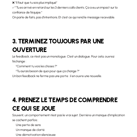
❌ "Il faut que tu sois plus impliqué"
✅ "Tu es arrivé en retard sur les 3 derniers calls clients. Ça a eu un impact sur la 
confiance de l’équipe."
On parle de faits, pas d’intentions. Et c’est ce qui rend le message recevable.
3. TERMINEZ TOUJOURS PAR UNE 
OUVERTURE
Le feedback, ce n’est pas un monologue. C’est un dialogue. Pour cela, ouvrez 
l’échange :
"Comment tu vois les choses ?"
"Tu aurais besoin de quoi pour que ça change ?"
Un bon feedback ne ferme pas une porte : il en ouvre une nouvelle.
4. PRENEZ LE TEMPS DE COMPRENDRE 
CE QUI SE JOUE
Souvent, un comportement n’est pas le vrai sujet. Derrière un manque d’implication 
se cachent parfois :
Une perte de sens
Un manque de clarté
Une démotivation silencieuse