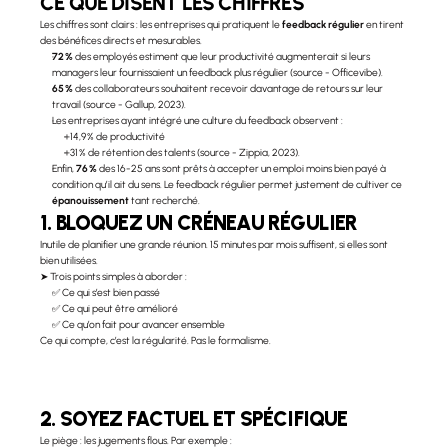
CE QUE DISENT LES CHIFFRES
Les chiffres sont clairs : les entreprises qui pratiquent le 
feedback régulier
 en tirent 
des bénéfices directs et mesurables.
72 %
 des employés estiment que leur productivité augmenterait si leurs 
managers leur fournissaient un feedback plus régulier (source - Officevibe).
65 %
 des collaborateurs souhaitent recevoir davantage de retours sur leur 
travail (source - Gallup, 2023).
Les entreprises ayant intégré une culture du feedback observent :
+14,9 % de productivité
+31 % de rétention des talents (source - Zippia, 2023).
Enfin, 
76 %
 des 16-25 ans sont prêts à accepter un emploi moins bien payé à 
condition qu’il ait du sens. Le feedback régulier permet justement de cultiver ce 
épanouissement
 tant recherché.
1. BLOQUEZ UN CRÉNEAU RÉGULIER
Inutile de planifier une grande réunion. 15 minutes par mois suffisent, si elles sont 
bien utilisées.
➤ Trois points simples à aborder :
✅ Ce qui s’est bien passé
✅ Ce qui peut être amélioré
✅ Ce qu’on fait pour avancer ensemble
Ce qui compte, c’est la régularité. Pas le formalisme.
2. SOYEZ FACTUEL ET SPÉCIFIQUE
Le piège : les jugements flous. Par exemple :