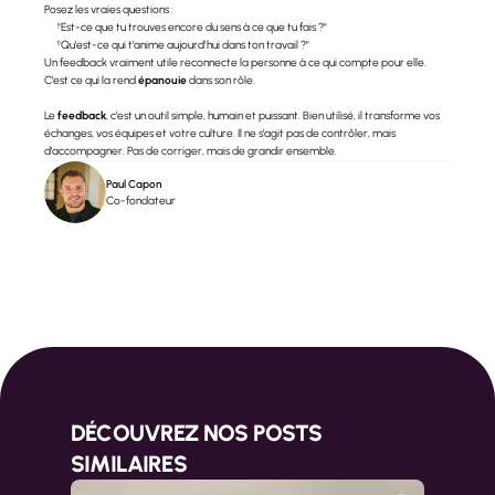
Posez les vraies questions :
"Est-ce que tu trouves encore du sens à ce que tu fais ?"
"Qu’est-ce qui t’anime aujourd’hui dans ton travail ?"
Un feedback vraiment utile reconnecte la personne à ce qui compte pour elle. 
C’est ce qui la rend 
épanouie
 dans son rôle.
Le 
feedback
, c’est un outil simple, humain et puissant. Bien utilisé, il transforme vos 
échanges, vos équipes et votre culture. Il ne s’agit pas de contrôler, mais 
d’accompagner. Pas de corriger, mais de grandir ensemble.
Paul Capon
Co-fondateur
DÉCOUVREZ NOS POSTS 
SIMILAIRES