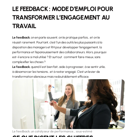
LE FEEDBACK : MODE D’EMPLOI POUR 
TRANSFORMER L’ENGAGEMENT AU 
TRAVAIL
Le feedback
, on en parle souvent, on le pratique parfois… et on le 
réussit rarement. Pourtant, c’est l’un des outils les plus puissants à la 
disposition des managers et RH pour développer l’engagement, la 
performance et l’épanouissement des collaborateurs. Alors, pourquoi 
est-il encore si mal utilisé ? Et surtout : comment faire mieux, sans 
complexifier les choses ?
Le feedback
, quand il est bien fait, aide à progresser, à se sentir utile, 
à désamorcer les tensions… et à rester engagé. C’est un levier de 
transformation silencieux mais redoutablement efficace.
Le feedback, un catalyseur de performance… sous-estimé