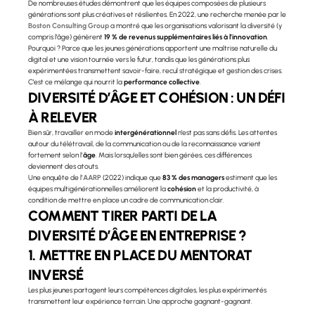
De nombreuses études démontrent que les équipes composées de plusieurs 
générations sont plus créatives et résilientes. En 2022, une recherche menée par le 
Boston Consulting Group
 a montré que les organisations valorisant la diversité (y 
compris l’âge) génèrent 
19 % de revenus supplémentaires liés à l’innovation
.
Pourquoi ? Parce que les jeunes générations apportent une maîtrise naturelle du 
digital et une vision tournée vers le futur, tandis que les générations plus 
expérimentées transmettent savoir-faire, recul stratégique et gestion des crises. 
C’est ce mélange qui nourrit la 
performance collective
.
DIVERSITÉ D’ÂGE ET COHÉSION : UN DÉFI 
À RELEVER
Bien sûr, travailler en mode 
intergénérationnel
 n’est pas sans défis. Les attentes 
autour du télétravail, de la communication ou de la reconnaissance varient 
fortement selon l’
âge
. Mais lorsqu’elles sont bien gérées, ces différences 
deviennent des atouts.
Une enquête de l’
AARP
 (2022) indique que 
83 % des managers
 estiment que les 
équipes multigénérationnelles améliorent la 
cohésion
 et la productivité, à 
condition de mettre en place un cadre de communication clair.
COMMENT TIRER PARTI DE LA 
DIVERSITÉ D’ÂGE EN ENTREPRISE ?
1. METTRE EN PLACE DU MENTORAT 
INVERSÉ
Les plus jeunes partagent leurs compétences digitales, les plus expérimentés 
transmettent leur expérience terrain. Une approche gagnant-gagnant.