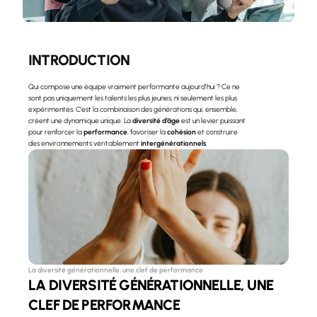
INTRODUCTION
Qui compose une équipe vraiment performante aujourd’hui ? Ce ne 
sont pas uniquement les talents les plus jeunes, ni seulement les plus 
expérimentés. C’est la combinaison des générations qui, ensemble, 
créent une dynamique unique. La 
diversité d’âge
 est un levier puissant 
pour renforcer la 
performance
, favoriser la 
cohésion
 et construire 
des environnements véritablement 
intergénérationnels
.
La diversité générationnelle, une clef de performance
LA DIVERSITÉ GÉNÉRATIONNELLE, UNE 
CLEF DE PERFORMANCE