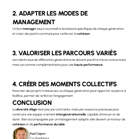
2. ADAPTER LES MODES DE 
MANAGEMENT
Un bon 
manager
 saura reconnaître les besoins spécifiques de chaque génération 
et créer des points communs pour renforcer la 
cohésion
.
3. VALORISER LES PARCOURS VARIÉS
Les talents issus de différentes générations ne doivent pas être mis en concurrence 
mais vus comme complémentaires pour une 
haute performance
.
4. CRÉER DES MOMENTS COLLECTIFS
Favoriser des projets transverses, où chaque génération peut apporter sa pierre à 
l’édifice, permet de renforcer l’engagement.
CONCLUSION
La 
diversité d’âge
 n’est pas une contrainte, mais une ressource précieuse pour 
construire une équipe vraiment 
intergénérationnelle
, capable d’innover et de 
durer. Bien accompagnée par un management adapté, elle devient un moteur de 
cohésion
 et de 
performance durable
.
Paul Capon
Co-fondateur