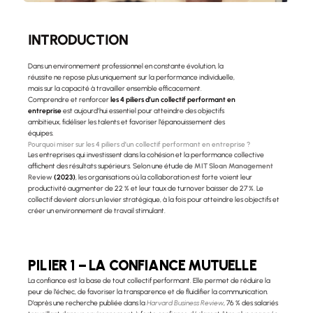
INTRODUCTION
Dans un environnement professionnel en constante évolution, la 
réussite ne repose plus uniquement sur la performance individuelle, 
mais sur la capacité à travailler ensemble efficacement. 
Comprendre et renforcer 
les 4 piliers d’un collectif performant en 
entreprise
 est aujourd’hui essentiel pour atteindre des objectifs 
ambitieux, fidéliser les talents et favoriser l’épanouissement des 
équipes.
Pourquoi miser sur les 4 piliers d’un collectif performant en entreprise ?
Les entreprises qui investissent dans la cohésion et la performance collective 
affichent des résultats supérieurs. Selon une étude de 
MIT Sloan Management 
Review 
(2023)
, les organisations où la collaboration est forte voient leur 
productivité augmenter de 22 % et leur taux de turnover baisser de 27 %. Le 
collectif devient alors un levier stratégique, à la fois pour atteindre les objectifs et 
créer un environnement de travail stimulant.
PILIER 1 – LA CONFIANCE MUTUELLE
La confiance est la base de tout collectif performant. Elle permet de réduire la 
peur de l’échec, de favoriser la transparence et de fluidifier la communication. 
D’après une recherche publiée dans la 
Harvard Business Review
, 76 % des salariés 