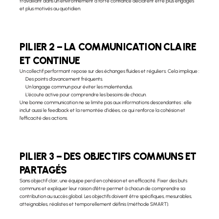
travaillant dans un environnement à forte confiance déclarent être plus engagés 
et plus motivés au quotidien.
PILIER 2 – LA COMMUNICATION CLAIRE 
ET CONTINUE
Un collectif performant repose sur des échanges fluides et réguliers. Cela implique :
Des points d’avancement fréquents.
Un langage commun pour éviter les malentendus.
L’écoute active pour comprendre les besoins de chacun.
Une bonne communication ne se limite pas aux informations descendantes : elle 
inclut aussi le feedback et la remontée d’idées, ce qui renforce la cohésion et 
l’efficacité des actions.
PILIER 3 – DES OBJECTIFS COMMUNS ET 
PARTAGÉS
Sans objectif clair, une équipe perd en cohésion et en efficacité. Fixer des buts 
communs et expliquer leur raison d’être permet à chacun de comprendre sa 
contribution au succès global. Les objectifs doivent être spécifiques, mesurables, 
atteignables, réalistes et temporellement définis (méthode SMART).