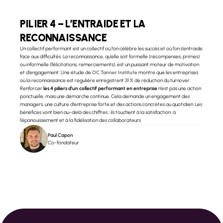
PILIER 4 – L’ENTRAIDE ET LA 
RECONNAISSANCE
Un collectif performant est un collectif où l’on célèbre les succès et où l’on s’entraide 
face aux difficultés. La reconnaissance, qu’elle soit formelle (récompenses, primes) 
ou informelle (félicitations, remerciements), est un puissant moteur de motivation 
et d’engagement. Une étude de 
OC Tanner Institute
montre que les entreprises 
où la reconnaissance est régulière enregistrent 31 % de réduction du turnover.
Renforcer 
les 4 piliers d’un collectif performant en entreprise
 n’est pas une action 
ponctuelle, mais une démarche continue. Cela demande un engagement des 
managers, une culture d’entreprise forte et des actions concrètes au quotidien. Les 
bénéfices vont bien au-delà des chiffres : ils touchent à la satisfaction, à 
l’épanouissement et à la fidélisation des collaborateurs
Paul Capon
Co-fondateur